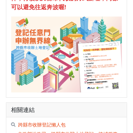
可以避免往返奔波喔!
相關連結
跨縣市收辦登記懶人包